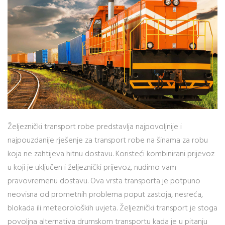
Željeznički transport robe predstavlja najpovoljnije i
najpouzdanije rješenje za transport robe na šinama za robu
koja ne zahtijeva hitnu dostavu. Koristeći kombinirani prijevoz
u koji je uključen i željeznički prijevoz, nudimo vam
pravovremenu dostavu. Ova vrsta transporta je potpuno
neovisna od prometnih problema poput zastoja, nesreća,
blokada ili meteoroloških uvjeta. Željeznički transport je stoga
povoljna alternativa drumskom transportu kada je u pitanju