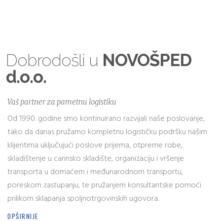
Dobrodošli u
NOVOŠPED
d.o.o.
Vaš partner za pametnu logistiku
Od 1990. godine smo kontinuirano razvijali naše poslovanje,
tako da danas pružamo kompletnu logističku podršku našim
klijentima uključujući poslove prijema, otpreme robe,
skladištenje u carinsko skladište, organizaciju i vršenje
transporta u domaćem i međunarodnom transportu,
poreskom zastupanju, te pružanjem konsultantske pomoći
prilikom sklapanja spoljnotrgovinskih ugovora.
OPŠIRNIJE