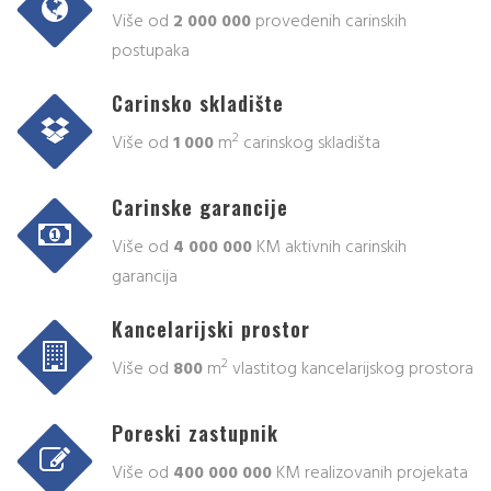
Više od
2 000 000
provedenih carinskih
postupaka
Carinsko skladište
2
Više od
1 000
m
carinskog skladišta
Carinske garancije
Više od
4 000 000
KM aktivnih carinskih
garancija
Kancelarijski prostor
2
Više od
800
m
vlastitog kancelarijskog prostora
Poreski zastupnik
Više od
400 000 000
KM realizovanih projekata