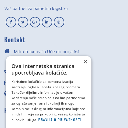
Vaš partner za pametnu logistiku
Kontakt
Mitra Trifunovića Uče do broja 161
×
75000 Tuzla, Bosna i Hercegovina
Ova internetska stranica
upotrebljava kolačiće.
+387 35 306 500
Koristimo kolačiće za personalizaciju
spedicija@novosped.ba
sadržaja, oglasa i analizu našeg prometa.
Također dijelimo informacije o vašem
www.novosped.ba
korištenju naše stranice s našim partnerima
za oglašavanje i analitiku koji ih mogu
Poslovnice
kombinirati s drugim informacijama koje ste
im dali ili koje su prikupili iz vašeg korištenja
PRAVILA O PRIVATNOSTI
njihovih usluga.
UPRAVA